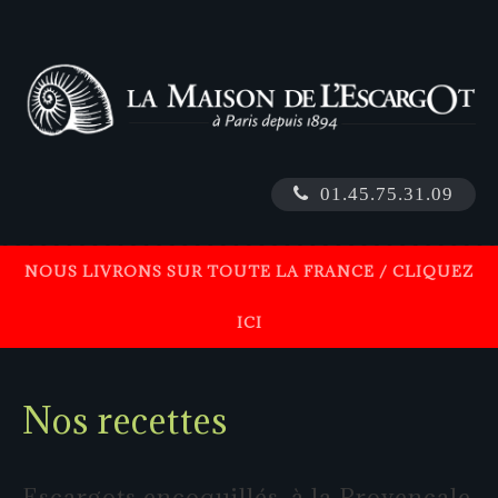
01.45.75.31.09
NOUS LIVRONS SUR TOUTE LA FRANCE / CLIQUEZ
ICI
Nos
recettes
Escargots
encoquillés,
à
la
Provençale